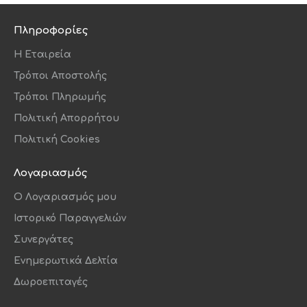
Υψηλή απόδοση
Πληροφορίες
Η Εταιρεία
Μεγάλη συνεχής ισχύς απορρόφησης έως και 100 Air
Watt* για μέγιστη αποτελεσματικότητα στο
Τρόποι Αποστολής
πέρασμα του χρόνου και μπαταρία με μεγάλη
Τρόποι Πληρωμής
διάρκεια έως 45 λεπτών για βαθύ καθαρισμό
Πολιτική Απορρήτου
Πολιτική Cookies
Λογαριασμός
O Λογαριασμός μου
Ιστορικό Παραγγελιών
Συνεργάτες
Ενημερωτικά Δελτία
Δωροεπιταγές