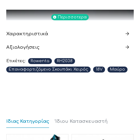
Χαρακτηριστικά
Αξιολογήσεις
Ετικέτες:
Rowenta
RH2038
Επαναφορτιζόμενο Σκουπάκι Χειρός
18V
Μαύρο
Μεγάλη χωρητικότητα
κάδου
Ίδιας Κατηγορίας
Ίδιου Κατασκευαστή
Το δοχείο σκόνης διαθέτει μεγάλη χωρητικότητα για
λιγότερο συχνό άδειασμα και εύκολη συντήρηση