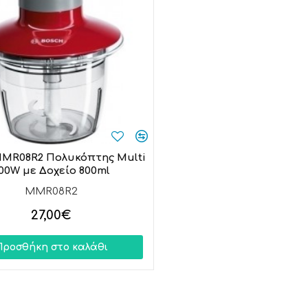
MMR08R2 Πολυκόπτης Multi
Bosch MSM4W210 Ραβδομ
00W με Δοχείο 800ml
Πλαστική Ράβδο 600
MMR08R2
MSM4W210
27,00€
49,90€
Προσθήκη στο καλάθι
Προσθήκη στο κα