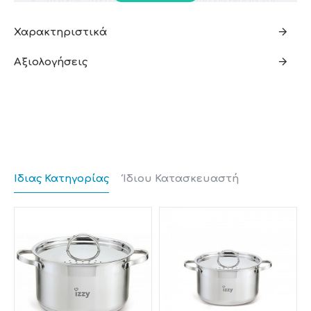
Διπλός πάτος για ομοιόμορφη διάχυση της
θερμοκρασίας
Μεγάλη ανθεκτικότητα στα γδαρσίματα και τις
Χαρακτηριστικά
γρατζουνιές
Αξιολογήσεις
Κατάλληλο για πλυντήριο πιάτων
Οι χρήστες που την έχουν αγοράσει την ξεχωρίζουν
κυρίως γιατί έχει καλή ποιότητα κατασκευής και
καθαρίζεται εύκολα.
Ίδιας Κατηγορίας
Ίδιου Κατασκευαστή