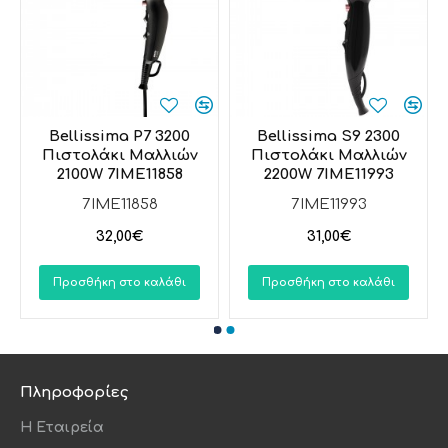
Bellissima P7 3200
Bellissima S9 2300
W
Πιστολάκι Μαλλιών
Πιστολάκι Μαλλιών
2100W 7IME11858
2200W 7IME11993
7IME11858
7IME11993
32,00€
31,00€
Προσθήκη στο καλάθι
Προσθήκη στο καλάθι
Πληροφορίες
Η Εταιρεία