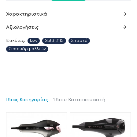
• Δακτύλιος για κρέμασμα/φύλαξη
Χαρακτηριστικά
• Μακρύ καλώδιο 1,8m για ευκολία στη χρήση
Αξιολογήσεις
Ετικέτες:
Izzy
Gold 3115
Σπαστό
Σεσουάρ μαλλιών
Ίδιας Κατηγορίας
Ίδιου Κατασκευαστή