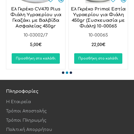
ια
Ελ Γκρέκο CV470 Plus
Ελ Γκρέκο Primal Εστία
α
Φιάλη Υγραερίου για
Υγραερίου για Φιάλη
Γκαζάκι με Βαλβίδα
450gr (Συσκευασία με
Ασφαλείας 450gr
Φιάλη) 10-00065
10-03002/7
10-00065
5,00€
22,00€
Προσθήκη στο καλάθι
Προσθήκη στο καλάθι
Πληροφορίες
Η Εταιρεία
Τρόποι Αποστολής
Τρόποι Πληρωμής
Πολιτική Απορρήτου