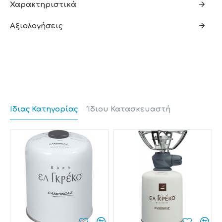
Χαρακτηριστικά
Η ανοξείδωτη εσωτερική βάση παρέχει αντοχή και
το σώμα του βραστήρα έχει δύο τοιχώματα με “cool
Αξιολογήσεις
touch” εξωτερική επιφάνεια.
Σύστημα ασφαλείας με αυτόματο σβήσιμο.
Κουμπί ανοίγματος καπακιού.
Εργονομικός σχεδιασμός με μεγάλο άνοιγμα για
ευκολία στο γέμισμα και τον καθαρισμό.
Δυνατότητα περιστροφής 360° πάνω στη βάση.
Θέση αποθήκευσης καλωδίου.
Ίδιας Κατηγορίας
Ίδιου Κατασκευαστή
Αντιολισθητικά ποδαράκια.
Ισχύς: 2200W.
Οι χρήστες που τον έχουν αγοράσει τον ξεχωρίζουν
κυρίως γιατί βράζει γρήγορα το νερό.