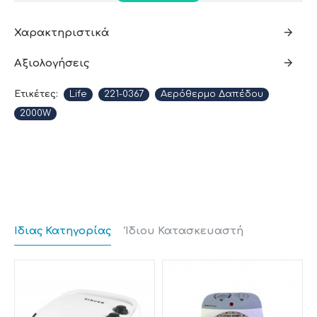
Διαθέτει ρυθμιζόμενο θερμοστάτη, για να
Χαρακτηριστικά
προσαρμόζετε ή να διατηρείτε στα επιθυμητά
πλαίσια τη θερμοκρασία του χώρου, καθ' όλη τη
Αξιολογήσεις
διάρκεια χρήσης της συσκευής. Μπορείτε να
ρυθμίσετε και να επιλέξετε ανάμεσα σε 2 βαθμίδες
Ετικέτες:
Life
221-0367
Αερόθερμο Δαπέδου
θέρμανσης, ανάλογα με τις ιδιαιτερότητες του
2000W
δωματίου και τις προσωπικές σας ανάγκες.
Είναι κατάλληλο για χώρους έως και 20m².
Ενδεικτικά, οι ιδανικές συνθήκες του εσωτερικού
χώρου τον χειμώνα, είναι θερμοκρασία περίπου 21
°C και μια σχετική υγρασία μεταξύ 40% - 60%.
Ίδιας Κατηγορίας
Ίδιου Κατασκευαστή