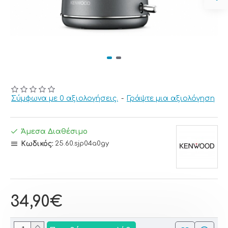
Σύμφωνα με 0 αξιολογήσεις.
-
Γράψτε μια αξιολόγηση
Άμεσα Διαθέσιμο
Κωδικός:
25.60.sjp04a0gy
34,90€