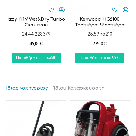
Φωτιζόμενη ενδεικτική λυχνία : Ναι
Φίλτρο για τα άλατα: Ναι
Ένδειξη ενεργοποίησης/ απενεργοποίησης: Ναι
Izzy 11.1V Wet&Dry Turbo
Kenwood HG2100
Σκουπάκι
Τοστιέρα-Ψηστιέρα
Ένδειξη στάθμης νερού: Ναι
Χωρητικότητα:1,7L
24.44.223379
25.59.hg210
49,00€
69,00€
Προσθήκη στο καλάθι
Προσθήκη στο καλάθι
Ίδιας Κατηγορίας
Ίδιου Κατασκευαστή