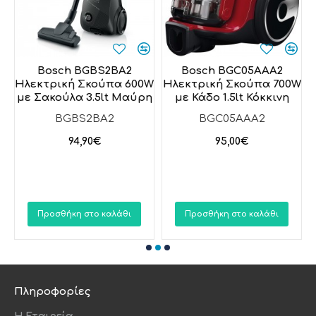
s
Bosch BGBS2BA2
Bosch BGC05AAA2
Ηλεκτρική Σκούπα 600W
Ηλεκτρική Σκούπα 700W
με Σακούλα 3.5lt Μαύρη
με Κάδο 1.5lt Κόκκινη
&
BGBS2BA2
BGC05AAA2
94,90€
95,00€
Προσθήκη στο καλάθι
Προσθήκη στο καλάθι
Πληροφορίες