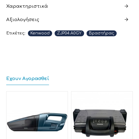
Χαρακτηριστικά
Αξιολογήσεις
Βικτωριανό Design
Ετικέτες:
Kenwood
ZJP04.A0GY
Βραστήρας
Εμπνευσμένο από τα διάσημα διακοσμητικά
πλακόστρωτα της Βικτωριανής εποχής, η συλλογή
Abbey Collection συνδυάζει σε απόλυτη ισορροπία
τον σχεδιασμό με την λειτουργικότητα. Το μοτίβο στο
χερούλι παραπέμπει άμεσα στην Βικτωριανή εποχή.
Χαρακτηριστικά
Υλικό σώματος: Πλαστικό
Έχουν Αγορασθεί
Χρώμα: Γκρι
Φίλτρο: Αποσπώμενο
Μέγεθος (cm):22 x 18,8 x 25
Ισχύς:2,2kw
Βάρος:0,99kg
Βάση 360 μοιρών: Ναι
Boil dry protection : Ναι
Κρυφό στοιχείο: Ναι
Χώρος φύλαξης καλωδίου: Ναι