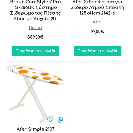
Braun CareStyle 7 Pro
Afer Σιδερώστρα για
IS7286BK Σύστημα
Σίδερο Ατμού Σπαστή
Σιδερώματος Πίεσης
125x41cm 2142-6
8bar με Δοχείο 2lt
Afer
Braun
99,00€
359,00€
Προσθήκη στο καλάθι
Προσθήκη στο καλάθι
Afer Simple 2107