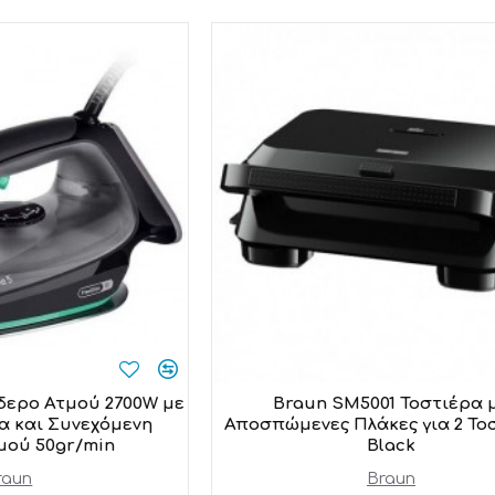
ίδερο Ατμού 2700W με
Braun SM5001 Τοστιέρα 
α και Συνεχόμενη
Αποσπώμενες Πλάκες για 2 Το
μού 50gr/min
Black
raun
Braun