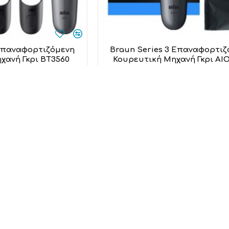
 Επαναφορτιζόμενη
Braun Series 3 Επαναφορτιζ
χανή Γκρι BT3560
Κουρευτική Μηχανή Γκρι AI
raun
Braun
,00€
39,00€
 στο καλάθι
Προσθήκη στο καλάθι