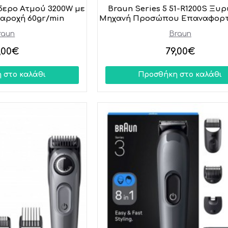
δερο Ατμού 3200W με
Braun Series 5 51-R1200S Ξυρ
αροχή 60gr/min
Μηχανή Προσώπου Επαναφορτ
raun
Braun
,00€
79,00€
 στο καλάθι
Προσθήκη στο καλάθι