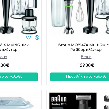
5 X MultiQuick
Braun MQ9147X MultiQuic
μπλέντερ
Ραβδομπλέντερ
raun
Braun
,00€
139,00€
 στο καλάθι
Προσθήκη στο καλάθι