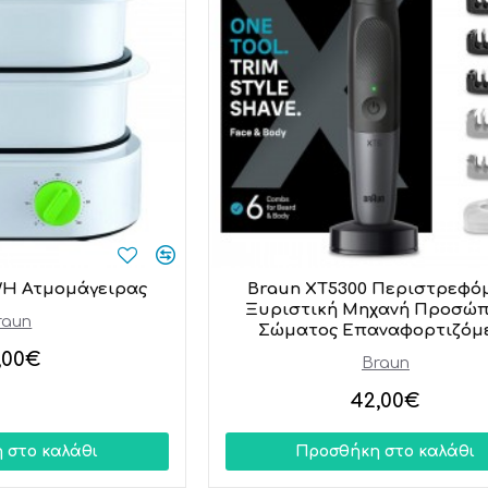
WH Ατμομάγειρας
Braun XT5300 Περιστρεφό
Ξυριστική Μηχανή Προσώπ
raun
Σώματος Επαναφορτιζόμ
,00€
Braun
42,00€
 στο καλάθι
Προσθήκη στο καλάθι