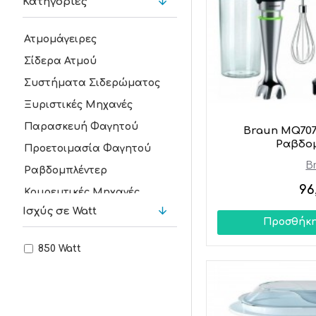
Κατηγορίες
Ατμομάγειρες
Σίδερα Ατμού
Συστήματα Σιδερώματος
Ξυριστικές Μηχανές
Παρασκευή Φαγητού
Braun MQ707
Ραβδο
Προετοιμασία Φαγητού
B
Ραβδομπλέντερ
96
Κουρευτικές Μηχανές
Ισχύς σε Watt
Σιδέρωμα
Προσθήκη
Αποτριχωτικές Μηχανές
850 Watt
Οικιακός Εξοπλισμός
Μίξερ
Προσωπική Φροντίδα