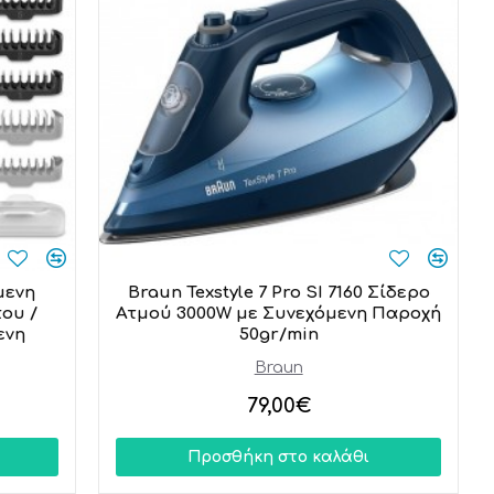
μενη
Braun Texstyle 7 Pro SI 7160 Σίδερο
ου /
Ατμού 3000W με Συνεχόμενη Παροχή
ενη
50gr/min
Braun
79,00€
Προσθήκη στο καλάθι