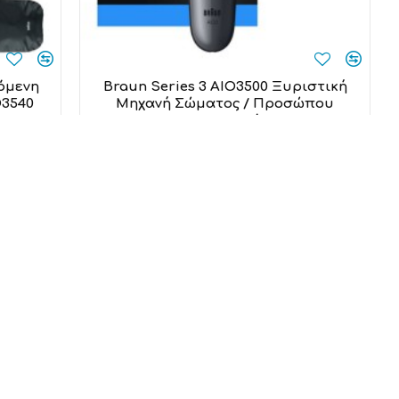
όμενη
Braun Series 3 AIO3500 Ξυριστική
O3540
Μηχανή Σώματος / Προσώπου
Επαναφορτιζόμενη
Braun
33,00€
Προσθήκη στο καλάθι