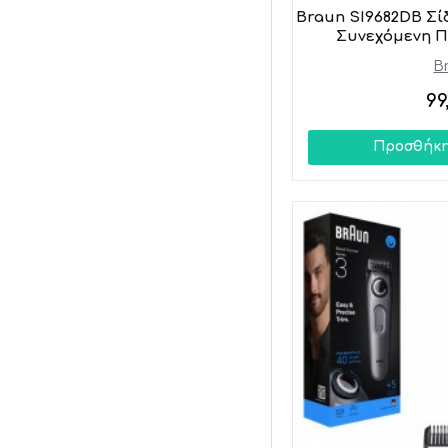
Braun SI9682DB Σί
Συνεχόμενη Π
B
99
Προσθήκη