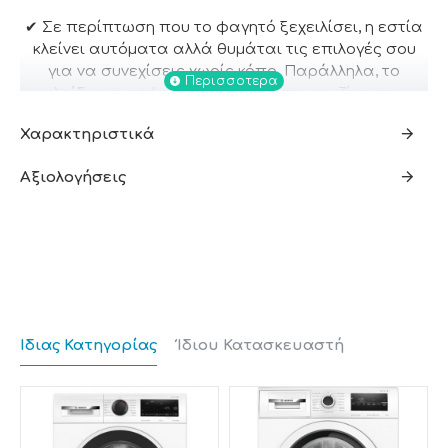
✔ Σε περίπτωση που το φαγητό ξεχειλίσει, η εστία
κλείνει αυτόματα αλλά θυμάται τις επιλογές σου
για να συνεχίσεις χωρίς κόπο. Παράλληλα, το
κλείδωμα ασφαλείας
κρατάει την κουζίνα σου
ασφαλή από τυχαίες ενεργοποιήσεις.
Χαρακτηριστικά
✔ Με τις τέσσερις διαφορετικές ζώνες ισχύος, τα 17
επίπεδα θερμοκρασίας και την ένδειξη
Αξιολογήσεις
υπολειπόμενης θερμότητας, έχεις πάντα τον έλεγχο
και την ευκολία που χρειάζεσαι για κάθε συνταγή.
Παίζεις με το άγγιγμα
Με το
TouchSelect
χειριστήριο, η επιλογή ζώνης
μαγειρέματος γίνεται παιχνιδάκι. Διάλεξε την ισχύ
Ίδιας Κατηγορίας
Ίδιου Κατασκευαστή
που θες με ένα άγγιγμα και άσε τις έξτρα
λειτουργίες
QuickStart
και
ReStart
να κάνουν τη
ζωή σου ακόμη πιο εύκολη.
Μη χάνεις τις ρυθμίσεις