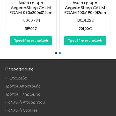
τρωμα
Ανώστρωμα
Ανώστρ
leep CALM
AegeanSleep CALM
AegeanSlee
x190x012cm
FOAM 090x200x012cm
FOAM 100x19
01.221
100.00.794
100.01.2
9,00€
189,00€
201,00
 στο καλάθι
Προσθήκη στο καλάθι
Προσθήκη στο 
Πληροφορίες
Η Εταιρεία
Τρόποι Αποστολής
Τρόποι Πληρωμής
Πολιτική Απορρήτου
Πολιτική Cookies