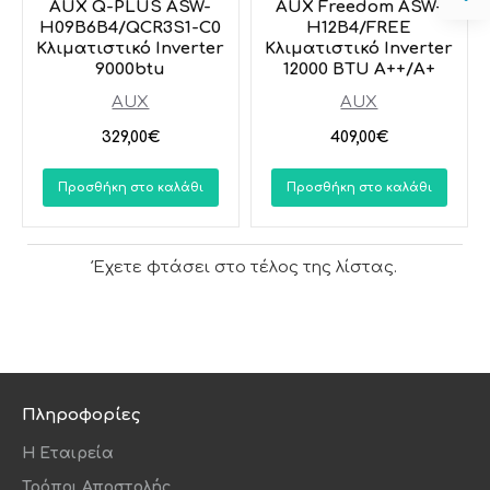
AUX Q-PLUS ASW-
AUX Freedom ASW-
H09B6B4/QCR3S1-C0
H12B4/FREE
Κλιματιστικό Inverter
Κλιματιστικό Inverter
9000btu
12000 BTU A++/A+
AUX
AUX
329,00€
409,00€
Προσθήκη στο καλάθι
Προσθήκη στο καλάθι
Έχετε φτάσει στο τέλος της λίστας.
Πληροφορίες
Η Εταιρεία
Τρόποι Αποστολής