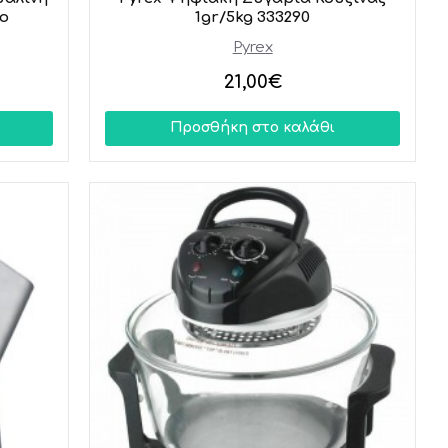
ρο
1gr/5kg 333290
Pyrex
21,00€
Προσθήκη στο καλάθι