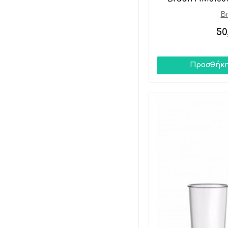
B
50
Προσθήκη