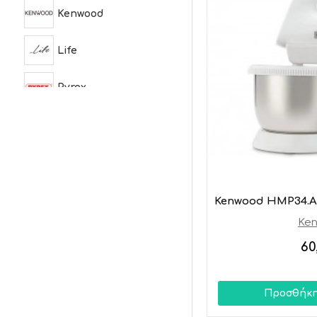
Kenwood
Life
Pyrex
Tefal
Bosch
Kenwood HMP34.A
Ke
60
Προσθήκη