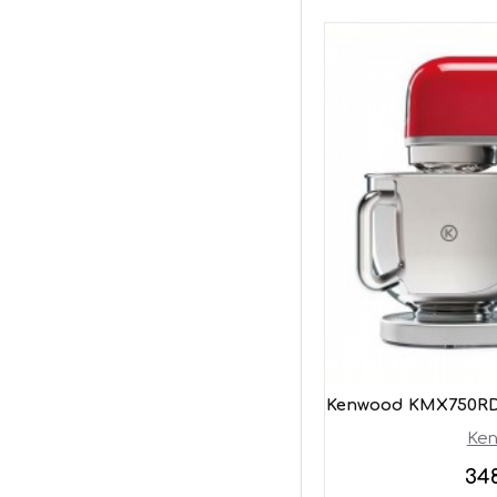
Kenwood KMX750RD
Ke
34