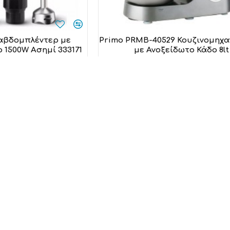
Ραβδομπλέντερ με
Primo PRMB-40529 Κουζινομηχα
 1500W Ασημί 333171
με Ανοξείδωτο Κάδο 8lt
yrex
Primo
,00€
129,00€
 στο καλάθι
Προσθήκη στο καλάθι