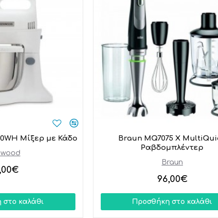
0WH Μίξερ με Κάδο
Braun MQ7075 X MultiQui
Ραβδομπλέντερ
nwood
Braun
,00€
96,00€
 στο καλάθι
Προσθήκη στο καλάθι