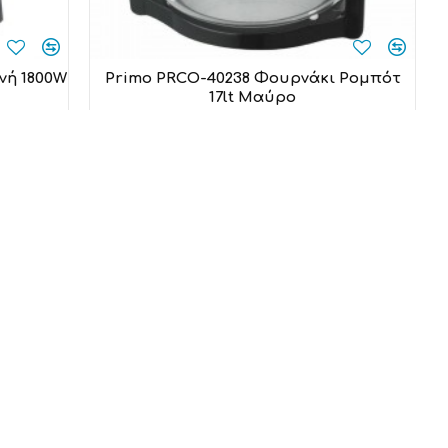
νή 1800W
Primo PRCO-40238 Φουρνάκι Ρομπότ
17lt Μαύρο
Primo
49,00€
Προσθήκη στο καλάθι