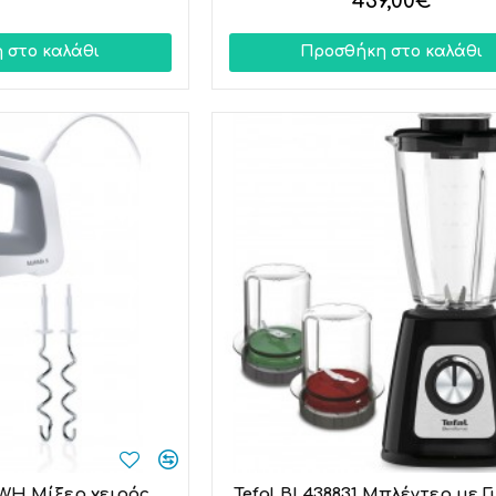
439,00€
 στο καλάθι
Προσθήκη στο καλάθι
WH Μίξερ χειρός
Tefal BL438831 Μπλέντερ με Γ