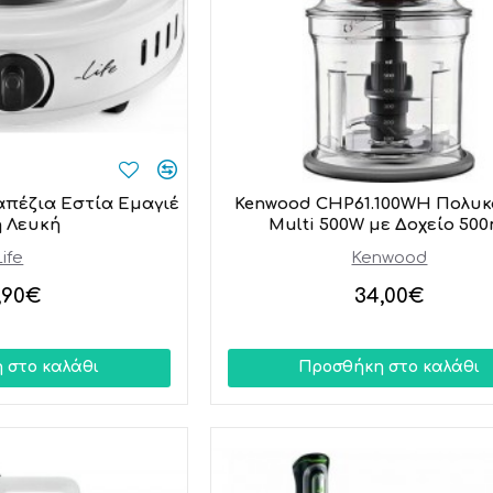
απέζια Εστία Εμαγιέ
Kenwood CHP61.100WH Πολυκ
 Λευκή
Multi 500W με Δοχείο 500
Life
Kenwood
,90€
34,00€
 στο καλάθι
Προσθήκη στο καλάθι