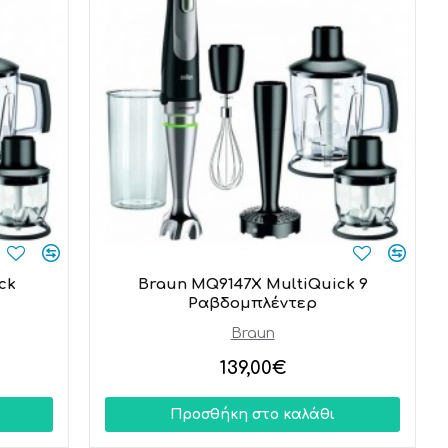
ck
Braun MQ9147X MultiQuick 9
Ραβδομπλέντερ
Braun
139,00€
Προσθήκη στο καλάθι