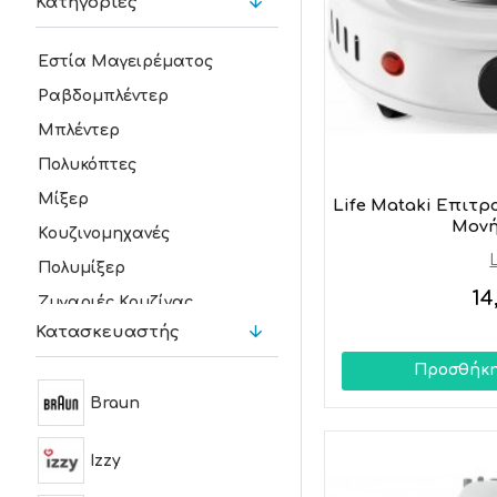
Κατηγορίες
Εστία Μαγειρέματος
Ραβδομπλέντερ
Μπλέντερ
Πολυκόπτες
Μίξερ
Life Mataki Επιτρ
Μονή
Κουζινομηχανές
Πολυμίξερ
14
Ζυγαριές Κουζίνας
Κατασκευαστής
Προσθήκη
Braun
Izzy