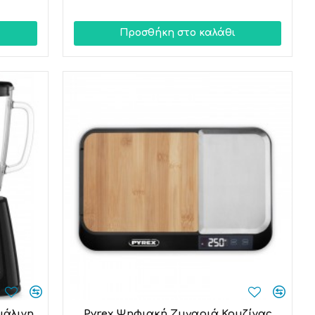
Προσθήκη στο καλάθι
υάλινη
Pyrex Ψηφιακή Ζυγαριά Κουζίνας