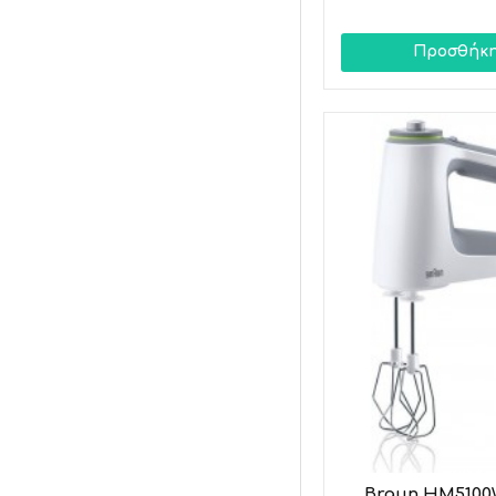
Προσθήκη
Braun HM5100