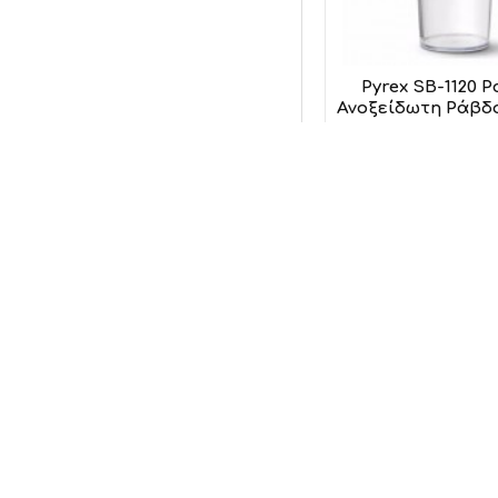
Pyrex SB-1120 
Ανοξείδωτη Ράβδο
P
39
Προσθήκη