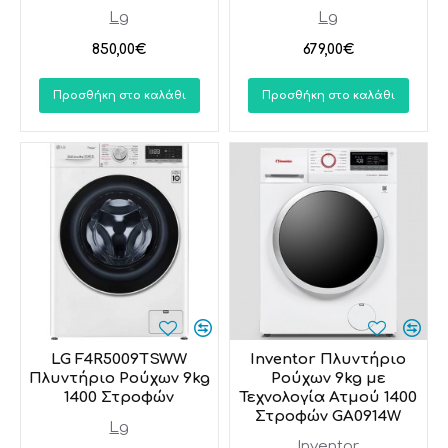
Lg
Lg
850,00€
679,00€
Προσθήκη στο καλάθι
Προσθήκη στο καλάθι
LG F4R5009TSWW
Inventor Πλυντήριο
Πλυντήριο Ρούχων 9kg
Ρούχων 9kg με
1400 Στροφών
Τεχνολογία Ατμού 1400
Στροφών GA0914W
Lg
Inventor