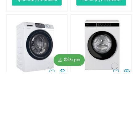
Προσθήκη στο καλάθι
Προσθήκη στο καλάθι
Φίλτρα
Haier Πλυντήριο
Candy ProWash 100
Ρούχων 8kg με
Πλυντήριο Ρούχων 10kg
Τεχνολογία Ατμού 1400
με Τεχνολογία Ατμού
Στροφών Pillow Drum
1200 Στροφών EY 210B8-
HW80-BP14929A
S
Haier
Candy
469,00€
389,00€