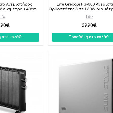
stro Ανεμιστήρας
Life Grecale FS-300 Ανεμισ
W Διαμέτρου 40cm
Ορθοστάτης 3 σε 1 50W Διαμέτ
Life
Life
,90€
39,90€
 στο καλάθι
Προσθήκη στο καλάθι