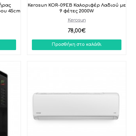
τήρας
Kerosun KOR-09EB Καλοριφέρ Λαδιού με
ρου 45cm
9 φέτες 2000W
Kerosun
78,00€
Προσθήκη στο καλάθι