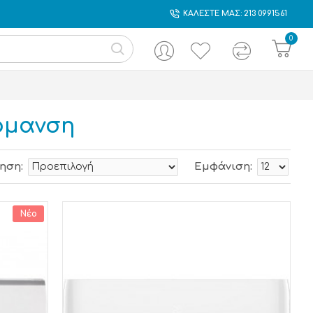
ΚΑΛΕΣΤΕ ΜΑΣ: 213 0991561
0
ρμανση
ηση:
Εμφάνιση:
Νέο