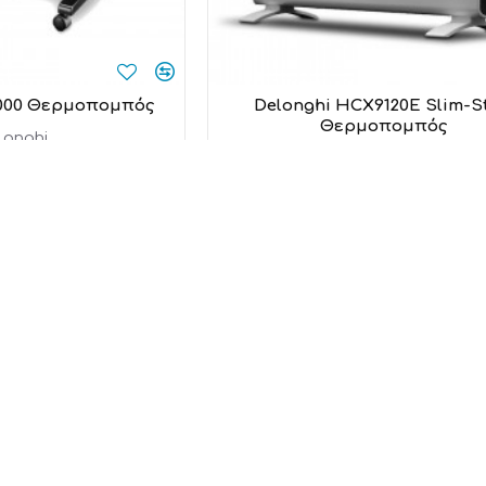
000 Θερμοπομπός
Delonghi HCX9120E Slim-St
Θερμοπομπός
onghi
DeLonghi
9,00€
119,00€
 στο καλάθι
Προσθήκη στο καλάθι