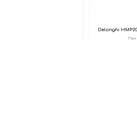
Delonghi HMP2
DeL
12
Προσθήκη