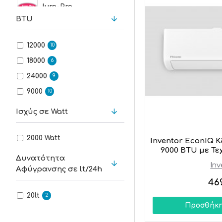
Juro-Pro
BTU
Kerosun
12000
10
Life
18000
6
24000
9
Midea
9000
10
Nobu
Ισχύς σε Watt
Pitsos
2000 Watt
Inventor EconIQ Κ
9000 BTU με Τ
Δυνατότητα
Singer
Inv
Αφύγρανσης σε lt/24h
46
Inventor
20lt
2
Προσθήκη
Toyotomi