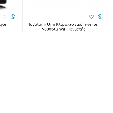
yle
Toyotomi Umi Κλιματιστικό Inverter
9000btu WiFi Ιονιστής
Toyotomi
439,00€
Προσθήκη στο καλάθι