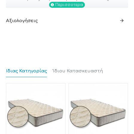
*Θερμοφιξαρισμένος τάπητας (κετσές) ΛΕΥΚΟΣ
1100gr./m²
Αξιολογήσεις
Είναι προϊόν από πεπιεσμένο βαμβάκι και
συνθετικές ίνες που υφίστανται ειδική
επεξεργασία αποστείρωσης και σκλήρυνσης σε
υψηλές θερμοκρασίες.
Υγιεινό και ανθεκτικό υλικό που λειτουργεί ως
προστατευτικό μεταξύ των ελατηρίων και των
Ίδιας Κατηγορίας
Ίδιου Κατασκευαστή
υπολοίπων υλικών του στρώματος.
*Βάτα 200gr./m²
Υλικό από πρωτογενείς μικροίνες,
μεγάλης ελαστικότητας, το οποίο χαρακτηρίζεται
για την ανθεκτικότητα και την ευκαμψία του.
Είναι υγιεινό και απόλυτα ανατομικό. Λόγω του
σωστού αερισμού του δεν επιτρέπει την ανάπτυξη
μικροβίων