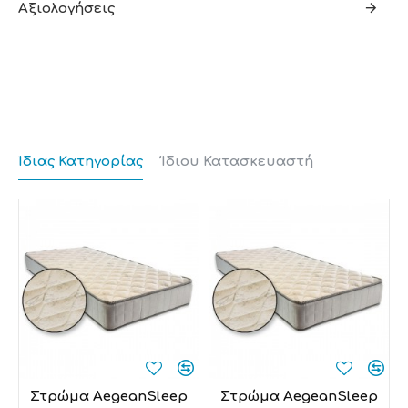
Αξιολογήσεις
ανατομικότητα.
*Βάτα πάχους 200mm και 600gr./m²
Υλικό από πρωτογενείς μικροίνες , μεγάλης ελαστικότητας,
το οποίο χαρακτηρίζεται για την ανθεκτικότητα και την
ευκαμψία του. Είναι υγιεινό και απόλυτα ανατομικό. Λόγω
του σωστού αερισμού του δεν επιτρέπει την ανάπτυξη
μικροβίων.
*Εξωτερικό ύφασμα
ALOE VERA
. Ύφασμα υψηλής αντοχής
Ίδιας Κατηγορίας
Ίδιου Κατασκευαστή
και ποιότητας. Αντιβακτηριακό και Υποαλλεργικό. Μαλακό
ύφασμα με υπέροχη υφή και αίσθηση.
* NON-Wooven ύφασμα.
*Φάσα: Περιλαμβάνει περιμετρική φάσα στήριξης
υφασμάτων και υλικών χρώματος Γκρι.
*Φέρει: α) χερούλια (αφορά διάσταση από 130cm και πάνω)
*Τύπος στρώματος: ΑΝΑΤΟΜΙΚΟ μέτριο προς μαλακό.
* Ύψος στρώματος 28cm (+/-2cm.) .
*Εγγύηση 3
ΧΡΟΝΙΑ ( ΤΟΝ ΠΡΩΤΟ ΧΡΟΝΟ ΑΛΛΑΓΗ -
ΑΝΤΙΚΑΤΑΣΤΑΣΗ / ΤΑ ΕΠΟΜΕΝΑ 2 ΧΡΟΝΙΑ ΕΠΙΣΚΕΥΗ )
Στρώμα AegeanSleep
Στρώμα AegeanSleep
(στην Εγγύηση δεν περιλαμβάνονται τα χερούλια.)