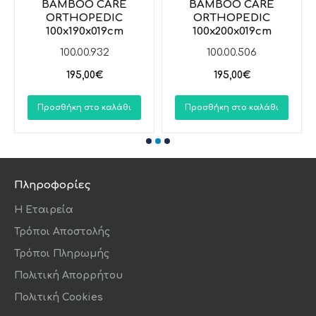
BAMBOO CARE
BAMBOO CARE
ORTHOPEDIC
ORTHOPEDIC
Τα στρωματά μας διατίθενται σε όποια διάσταση
100x190x019cm
100x200x019cm
επιθυμείτε !!!
100.00.932
100.00.506
To Εργοστάσιο μας ειναι Ελληνικό - Όλα τα στρώματα
195,00€
195,00€
είναι 100% ΧΕΙΡΟΠΟΙΗΤΑ!!!
Όλα τα Υλικά που χρησιμοποιούμε είναι Πιστοποιημένα
Προσθήκη στο καλάθι
Προσθήκη στο καλάθι
και Παράγονται από τα Καλύτερα Εργοστάσια της
Ελλάδος και της Ευρωπαϊκής Ένωσης
Πληροφορίες
Η Εταιρεία
Τρόποι Αποστολής
Τρόποι Πληρωμής
Πολιτική Απορρήτου
Πολιτική Cookies