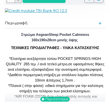
Περιγραφή
Στρώμα AegeanSleep Pocket Calmness
160x190x28cm μονής όψης
ΤΕΧΝIΚΕΣ ΠΡΟΔΙΑΓΡΑΦΕΣ - ΥΛΙΚΑ ΚΑΤΑΣΚΕΥΗΣ
*Ελατήρια ανεξάρτητα τύπου POCKET SPRINGS HIGH
QUALITY 265 τεμ ./ ανά τετ/κό μέτρο,σε υφασμάτινες θήκες
ανά ελατήριο, εξασφαλίζουν την ανατομική συμπεριφορά.
*Διαθέτει περιμετρική στήριξη με ατσάλινο λαμάκι πλάτους
10mm &πάχους 1,7mm .
*Πλαινά ( στην φάσα) ειδικά στηρίγματα για την καλύτερη
στήριξη του τελάρου των pocket ελατηρίων.
*AIR FOAM (22/19) 4cm,υλικό υψηλής αντοχής και
ποιότητας, με εξαιρετική πυκνότητα.
Προσφέρει με την ανθεκτικότητα του καλύτερη στήριξη και