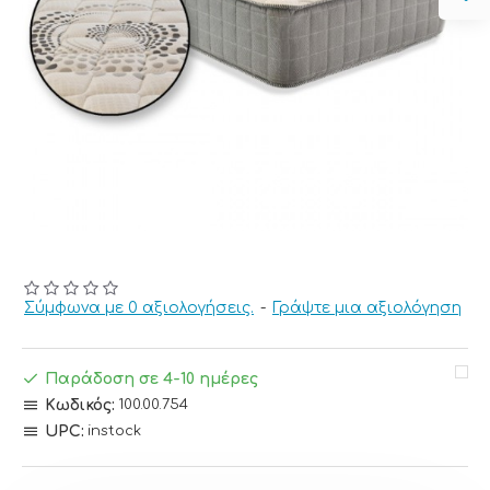
Σύμφωνα με 0 αξιολογήσεις.
-
Γράψτε μια αξιολόγηση
Παράδοση σε 4-10 ημέρες
Κωδικός:
100.00.754
UPC:
instock