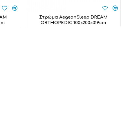
EAM
Στρώμα AegeanSleep DREAM
cm
ORTHOPEDIC 100x200x019cm
Aegean Sleep
167,00€
Προσθήκη στο καλάθι