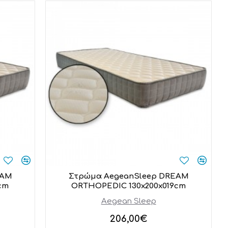
EAM
Στρώμα AegeanSleep DREAM
cm
ORTHOPEDIC 130x200x019cm
Aegean Sleep
206,00€