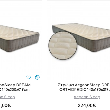
anSleep DREAM
Στρώμα AegeanSleep DR
140x200x019cm
ORTHOPEDIC 140x190x019
n Sleep
Aegean Sleep
4,00€
224,00€