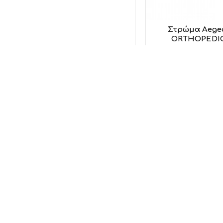
Στρώμα Aege
ORTHOPEDIC 
Aegea
19
Προσθήκη