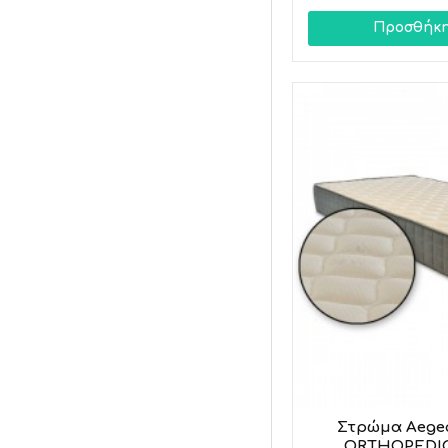
Προσθήκη
Στρώμα Aege
ORTHOPEDIC 