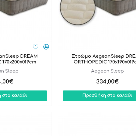
anSleep DREAM
Στρώμα AegeanSleep DR
170x200x019cm
ORTHOPEDIC 170x190x019
n Sleep
Aegean Sleep
4,00€
334,00€
 στο καλάθι
Προσθήκη στο καλάθι