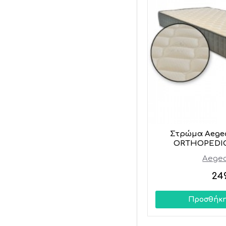
Στρώμα Aege
ORTHOPEDIC 
Aegea
24
Προσθήκη