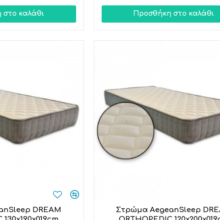
 στο καλάθι
Προσθήκη στο καλάθι
anSleep DREAM
Στρώμα AegeanSleep DR
130x190x019cm
ORTHOPEDIC 120x200x019