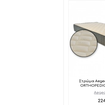
Στρώμα Aege
ORTHOPEDIC 
Aegea
22