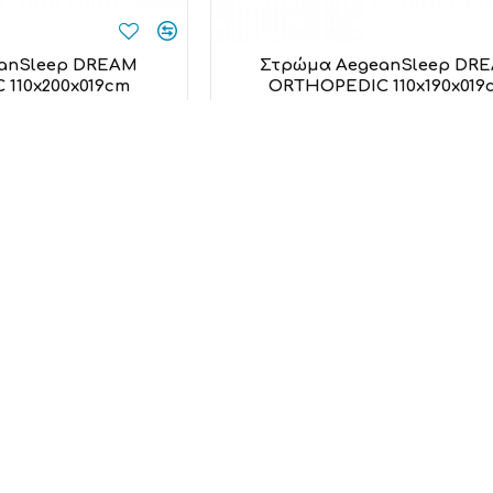
anSleep DREAM
Στρώμα AegeanSleep DR
110x200x019cm
ORTHOPEDIC 110x190x019
n Sleep
Aegean Sleep
0,00€
190,00€
 στο καλάθι
Προσθήκη στο καλάθι