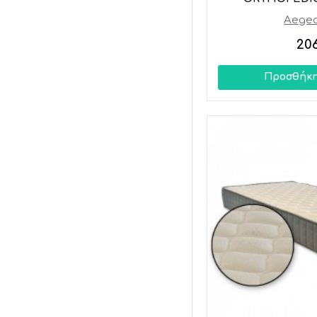
Aegea
20
Προσθήκη