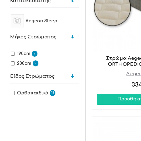
Κατασκευαστής
Aegean Sleep
Μήκος Στρώματος
190cm
9
Στρώμα Aege
200cm
9
ORTHOPEDIC 
Aegea
Είδος Στρώματος
33
Ορθοπαιδικό
18
Προσθήκη