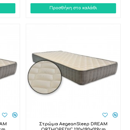
Προσθήκη στο καλάθι
EAM
Στρώμα AegeanSleep DREAM
cm
ORTHOPEDIC 120x190x019cm