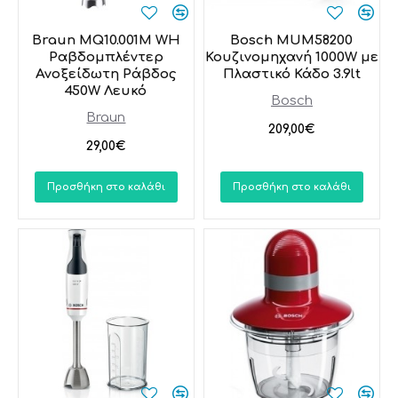
Braun MQ10.001M WH
Bosch MUM58200
Ραβδομπλέντερ
Κουζινομηχανή 1000W με
Ανοξείδωτη Ράβδος
Πλαστικό Κάδο 3.9lt
450W Λευκό
Bosch
Braun
209,00€
29,00€
Προσθήκη στο καλάθι
Προσθήκη στο καλάθι