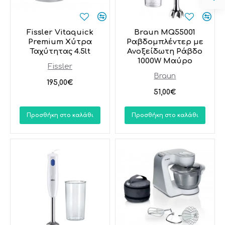
Fissler Vitaquick
Braun MQ55001
Premium Χύτρα
Ραβδομπλέντερ με
Ταχύτητας 4.5lt
Ανοξείδωτη Ράβδο
1000W Μαύρο
Fissler
Braun
195,00€
51,00€
Προσθήκη στο καλάθι
Προσθήκη στο καλάθι