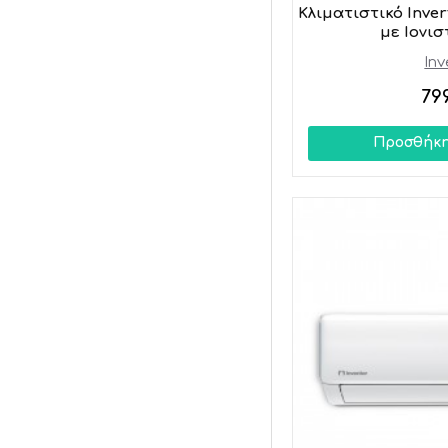
Κλιματιστικό Inver
με Ιονισ
Inv
79
Προσθήκη