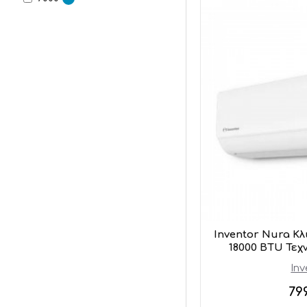
Hisense
Inventor Nura Κλ
18000 BTU Τε
Inv
79