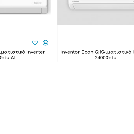
ιματιστικό Inverter
Inventor EconIQ Κλιματιστικό 
0btu AI
24000btu
entor
Inventor
5,00€
919,00€
 στο καλάθι
Προσθήκη στο καλάθι