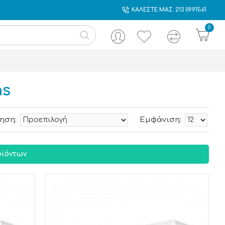
ΚΑΛΕΣΤΕ ΜΑΣ: 213 0991561
0
ns
ηση:
Εμφάνιση:
ϊόντων