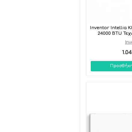
Inventor Intellia 
24000 BTU Τε
Inv
1.0
Προσθήκη