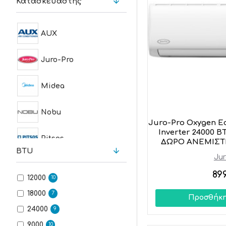
Κατασκευαστής
AUX
Juro-Pro
Midea
Nobu
Juro-Pro Oxygen Ec
Inverter 24000 B
Pitsos
ΔΩΡΟ ΑΝΕΜΙΣΤ
BTU
Jur
Singer
89
12000
10
Inventor
18000
7
Προσθήκη
24000
9
Toyotomi
9000
10