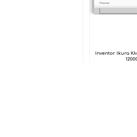
Inventor Ikura Κλ
1200
Inv
38
Προσθήκη