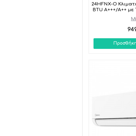
24HFNX-O Κλιματισ
BTU A+++/A++ με
M
94
Προσθήκη