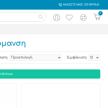
ΚΑΛΕΣΤΕ ΜΑΣ: 213 0991561
0
ρμανση
ηση:
Εμφάνιση:
ϊόντων