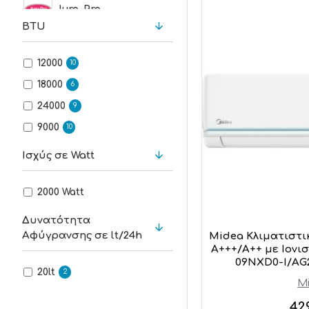
Juro-Pro
BTU
Kerosun
12000
10
Life
18000
6
24000
9
Midea
9000
10
Nobu
Ισχύς σε Watt
Pitsos
2000 Watt
Δυνατότητα
Singer
Αφύγρανσης σε lt/24h
Midea Κλιματιστικ
A+++/A++ με Ιονισ
Inventor
09NXD0-I/AG
20lt
2
M
Toyotomi
42