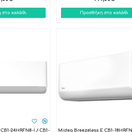
 στο καλάθι
Προσθήκη στο καλάθι
 CB1-24HRFN8-I / CB1-
Midea Breezeless E CB1-18HRFN