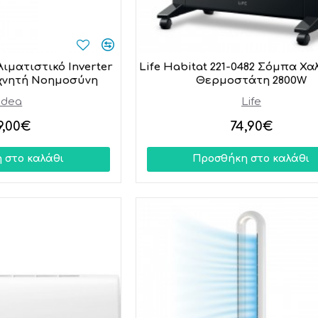
λιματιστικό Inverter
Life Habitat 221-0482 Σόμπα Χα
εχνητή Νοημοσύνη
Θερμοστάτη 2800W
idea
Life
9,00€
74,90€
 στο καλάθι
Προσθήκη στο καλάθι