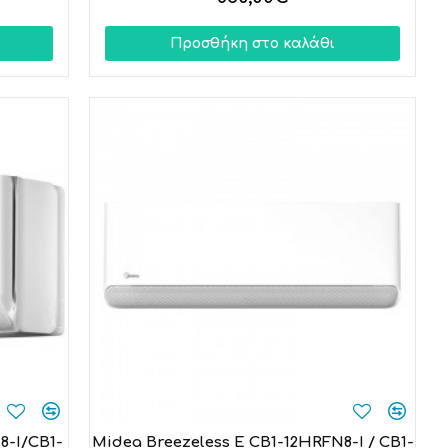
Προσθήκη στο καλάθι
8-I/CB1-
Midea Breezeless E CB1-12HRFN8-I / CB1-