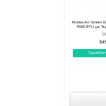
Midea Air Green Κ
9000 BTU με Τ
M
54
Προσθήκη