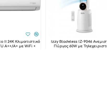
o II 24K Κλιματιστικό
Izzy Bladeless IZ-9046 Ανεμι
TU A++/A+ με WiFi +
Πύργος 60W με Τηλεχειριστ
ΗΡΑΣ LIFE OSTRO
Izzy
o-Pro
87,00€
9,00€
 στο καλάθι
Προσθήκη στο καλάθι