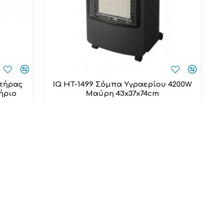
στήρας
IQ HT-1499 Σόμπα Υγραερίου 4200W
ήριο
Μαύρη 43x37x74cm
IQ
62,00€
Προσθήκη στο καλάθι