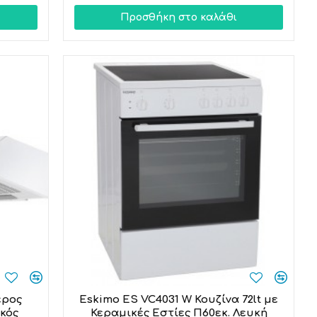
Προσθήκη στο καλάθι
ερος
Eskimo ES VC4031 W Κουζίνα 72lt με
κός
Κεραμικές Εστίες Π60εκ. Λευκή