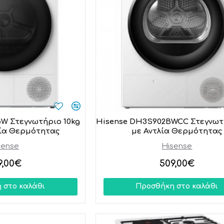
W Στεγνωτήριο 10kg
Hisense DH3S902BWCC Στεγνωτ
λία Θερμότητας
με Αντλία Θερμότητας
sense
Hisense
9,00€
509,00€
 στο καλάθι
Προσθήκη στο καλάθι