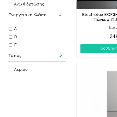
Άνω Φόρτωσης
Electrolux EOF
Ενεργειακή Κλάση
Πάγκου 72lt
Elec
A
34
D
E
Προσθήκη
Τύπος
Αερίου