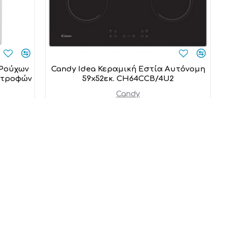
 Ρούχων
Candy Idea Κεραμική Εστία Αυτόνομη
 Στροφών
59x52εκ. CH64CCB/4U2
Candy
149,00€
Προσθήκη στο καλάθι