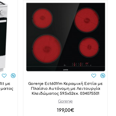
lt με
Gorenje Ect601fm Κεραμική Εστία με
ύματος
Πλαίσιο Αυτόνομη με Λειτουργία
Κλειδώματος 59.5x52εκ. 034075501
Gorenje
199,00€