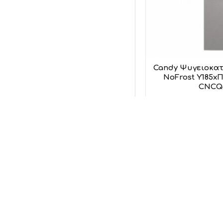
Candy Ψυγειοκατα
NoFrost Υ185xΠ5
CNCQ
C
51
Προσθήκη