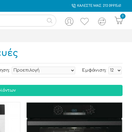
ΚΑΛΕΣΤΕ ΜΑΣ: 213 0991561
0
ευές
ηση:
Εμφάνιση:
ϊόντων