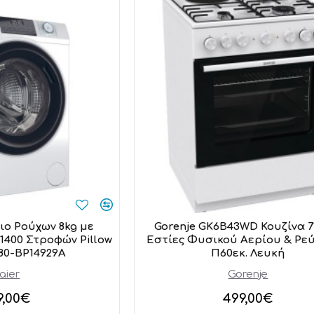
ιο Ρούχων 8kg με
Gorenje GK6B43WD Κουζίνα 71
1400 Στροφών Pillow
Εστίες Φυσικού Αερίου & Ρε
0-BP14929A
Π60εκ. Λευκή
aier
Gorenje
9,00€
499,00€