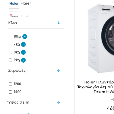
Haier
Izzy
Κίλα
Midea
10kg
4
Pitsos
7kg
3
8kg
3
Singer
9kg
2
Whirlpool
Στροφές
Haier Πλυντήρ
Candy
1200
Τεχνολογία Ατμού 
Drum HW8
1400
Bosch
H
Ύψος σε m
46
Aeg