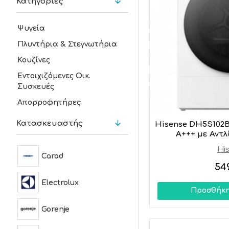
Κατηγορίες
Ψυγεία
Πλυντήρια & Στεγνωτήρια
Κουζίνες
Εντοιχιζόμενες Οικ.
Συσκευές
Απορροφητήρες
Κατασκευαστής
Hisense DH5S102B
A+++ με Αντ
Hi
Carad
54
Electrolux
Προσθήκη
Gorenje