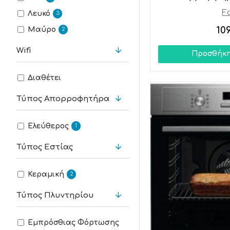
F
Λευκό
3
10
Μαύρο
2
Wifi
Προσθήκη
Διαθέτει
Τύπος Απορροφητήρα
Ελεύθερος
1
Τύπος Εστίας
Κεραμική
2
Τύπος Πλυντηρίου
Εμπρόσθιας Φόρτωσης