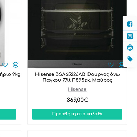
ήριο 9kg
Hisense BSA65226AB Φούρνος άνω
Πάγκου 77lt Π59.5εκ. Μαύρος
Hisense
369,00€
Προσθήκη στο καλάθι